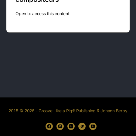
Open to access this content
2015 © 2026 - Groove Like a Pig® Publishing & Johann Berby