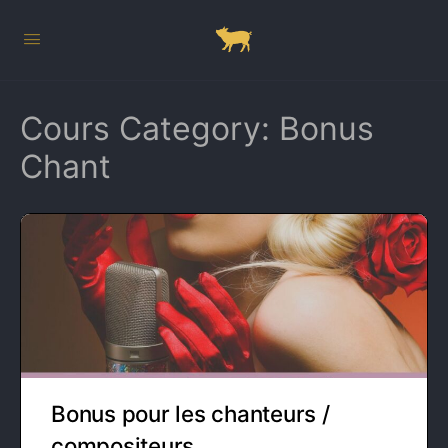
Cours Category:
Bonus
Chant
Bonus pour les chanteurs /
compositeurs