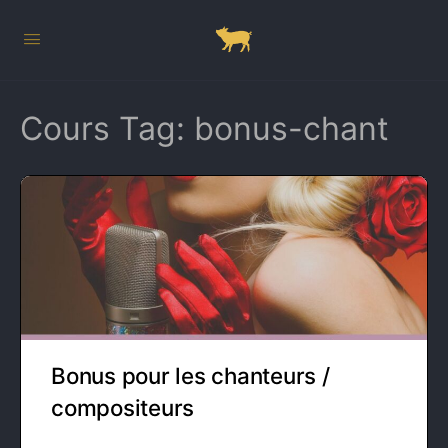
Cours Tag:
bonus-chant
Bonus pour les chanteurs /
compositeurs