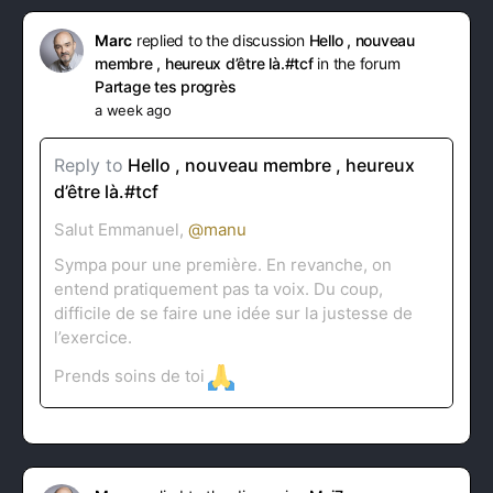
Marc
replied to the discussion
Hello , nouveau
membre , heureux d’être là.#tcf
in the forum
Partage tes progrès
a week ago
Reply to
Hello , nouveau membre , heureux
d’être là.#tcf
Salut Emmanuel,
@manu
Sympa pour une première. En revanche, on
entend pratiquement pas ta voix. Du coup,
difficile de se faire une idée sur la justesse de
l’exercice.
Prends soins de toi