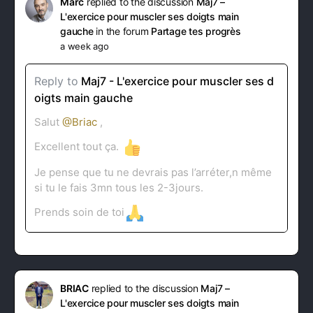
Marc
replied to the discussion
Maj7 –
L'exercice pour muscler ses doigts main
gauche
in the forum
Partage tes progrès
a week ago
Reply to
Maj7 - L'exercice pour muscler ses d
oigts main gauche
Salut
@Briac
,
Excellent tout ça.
Je pense que tu ne devrais pas l’arréter,n même
si tu le fais 3mn tous les 2-3jours.
Prends soin de toi
BRIAC
replied to the discussion
Maj7 –
L'exercice pour muscler ses doigts main