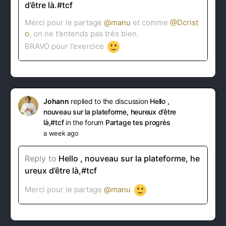
d’être là.#tcf
Merci pour le partage
@manu
et comme
@Dcrist
o
, on ne t’entends pas très bien.
BRAVO pour l’exercice
Johann
replied to the discussion
Hello ,
nouveau sur la plateforme, heureux d’être
là,#tcf
in the forum
Partage tes progrès
a week ago
Reply to
Hello , nouveau sur la plateforme, he
ureux d’être là,#tcf
Merci pour le partage
@manu