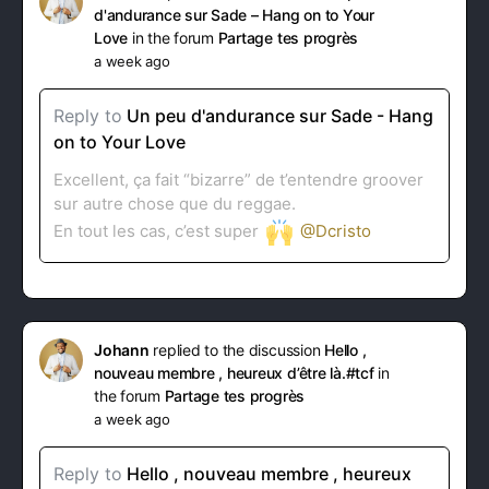
d'andurance sur Sade – Hang on to Your
Love
in the forum
Partage tes progrès
a week ago
Reply to
Un peu d'andurance sur Sade - Hang
on to Your Love
Excellent, ça fait “bizarre” de t’entendre groover
sur autre chose que du reggae.
En tout les cas, c’est super
@Dcristo
Johann
replied to the discussion
Hello ,
nouveau membre , heureux d’être là.#tcf
in
the forum
Partage tes progrès
a week ago
Reply to
Hello , nouveau membre , heureux