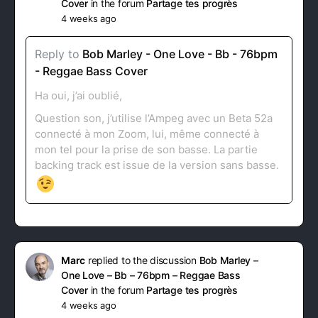
Cover
in the forum
Partage tes progrès
4 weeks ago
Reply to
Bob Marley - One Love - Bb - 76bpm
- Reggae Bass Cover
Ha oui, j’ai oublié,
Question son, j’utilise l’Ampeg avec un Beta 52a
connecté à mon Zoom, lui, même connecté à
mon tel pour la prise de son basse. La partie
backing track est issue de la version sans basse.
Marc
replied to the discussion
Bob Marley –
One Love – Bb – 76bpm – Reggae Bass
Cover
in the forum
Partage tes progrès
4 weeks ago