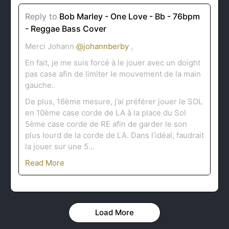
Reply to
Bob Marley - One Love - Bb - 76bpm
- Reggae Bass Cover
Merci Johann
@johannberby
,
En fait, je me suis forcé à le jouer avec un doight
pas case afin de limiter le mouvement de la main
gauche.
De plus, 16ème mesure, j’ai préférer jouer le SOL
en 10ème case corde de LA à la place du Sol
5ème case corde de RE afin de garder le son
plus lourd de la corde de LA. Dans l’idéal, faudrait
la jouer sur une 5…
Read More
Load More