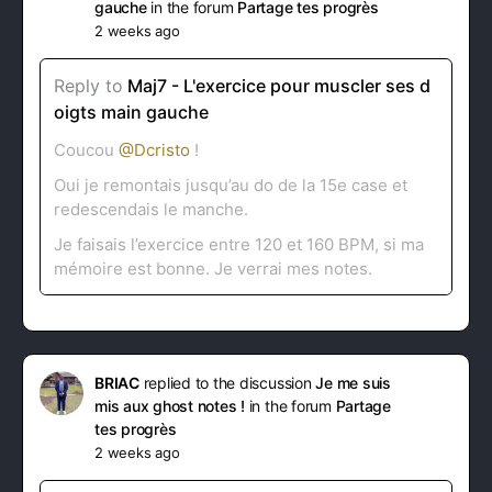
gauche
in the forum
Partage tes progrès
2 weeks ago
Reply to
Maj7 - L'exercice pour muscler ses d
oigts main gauche
Coucou
@Dcristo
!
Oui je remontais jusqu’au do de la 15e case et
redescendais le manche.
Je faisais l’exercice entre 120 et 160 BPM, si ma
mémoire est bonne. Je verrai mes notes.
BRIAC
replied to the discussion
Je me suis
mis aux ghost notes !
in the forum
Partage
tes progrès
2 weeks ago