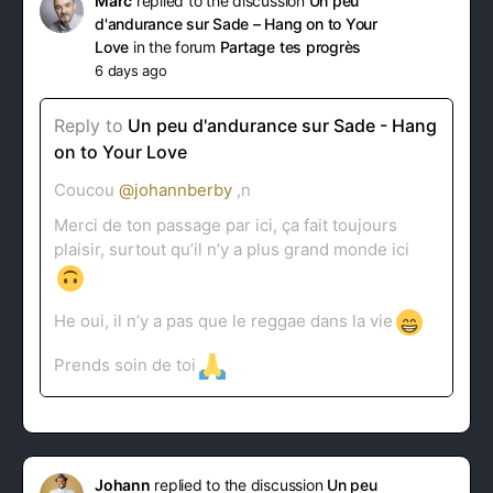
Marc
replied to the discussion
Un peu
d'andurance sur Sade – Hang on to Your
Love
in the forum
Partage tes progrès
6 days ago
Reply to
Un peu d'andurance sur Sade - Hang
on to Your Love
Coucou
@johannberby
,n
Merci de ton passage par ici, ça fait toujours
plaisir, surtout qu’il n’y a plus grand monde ici
He oui, il n’y a pas que le reggae dans la vie
Prends soin de toi
Johann
replied to the discussion
Un peu