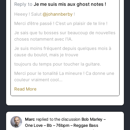
Reply to
Je me suis mis aux ghost notes !
Heeey ! Salut
@johannberby
!
Merci d’être passé ! C’est un plaisir de te lire !
Je sais que tu bosses sur beaucoup de nouvelles
choses notamment avec l’IA.
Je suis moins fréquent depuis quelques mois à
cause du boulot, mais je trouve
toujours du temps pour toucher la guitare.
Merci pour le tonalité La mineure ! Ca donne une
couleur vraiment cool…
Read More
Marc
replied to the discussion
Bob Marley –
One Love – Bb – 76bpm – Reggae Bass