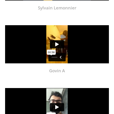
Sylvain Lemonnier
Govin A