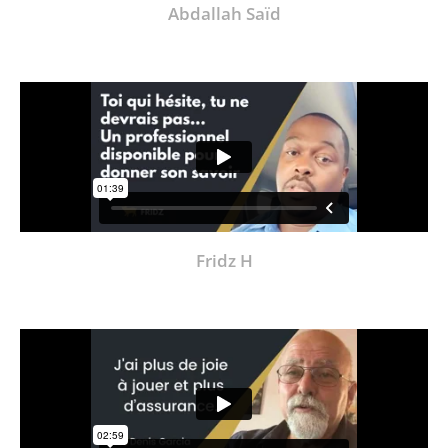
Abdallah Saïd
Fridz H