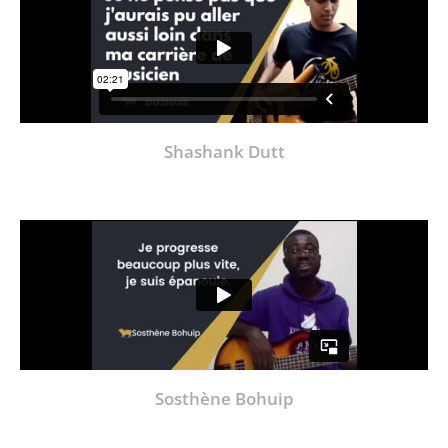
Shashank Dutt
Sosthène Bohuip